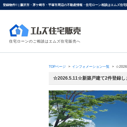
登録物件!! | 藤沢市・茅ケ崎市・平塚市周辺の不動産情報・住宅ローン相談はエムズ住宅
住宅ローンのご相談はエムズ住宅販売へ
TOPページ
インフォメーション一覧
☆202
☆2026.5.11☆新築戸建て2件登録