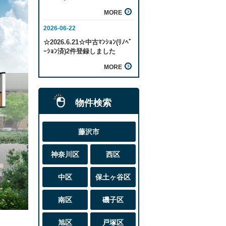
物件検索
藤沢市
神奈川区
西区
中区
保土ヶ谷区
南区
磯子区
旭区
戸塚区