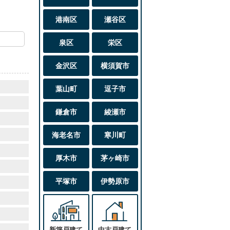
港南区
瀬谷区
泉区
栄区
金沢区
横須賀市
葉山町
逗子市
鎌倉市
綾瀬市
海老名市
寒川町
厚木市
茅ヶ崎市
平塚市
伊勢原市
新築戸建て
中古戸建て