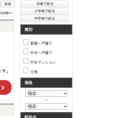
の20件>>
種別
新築一戸建て
中古一戸建て
中古マンション
土地
価格
～
駅徒歩