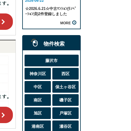
物件検索
藤沢市
神奈川区
西区
中区
保土ヶ谷区
南区
磯子区
旭区
戸塚区
港南区
瀬谷区