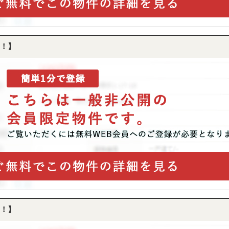
！】
！】