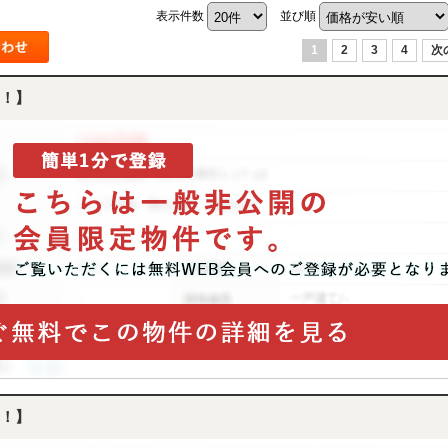
表示件数
並び順
1
2
3
4
次
！】
！】