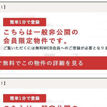
！】
！】