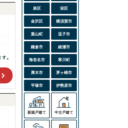
泉区
栄区
金沢区
横須賀市
葉山町
逗子市
鎌倉市
綾瀬市
海老名市
寒川町
厚木市
茅ヶ崎市
平塚市
伊勢原市
新築戸建て
中古戸建て