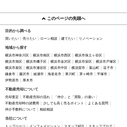
このページの先頭へ
目的から調べる
買いたい
売りたい
ローン相談
建てたい
リノベーション
地域から探す
横浜市神奈川区
横浜市南区
横浜市西区
横浜市保土ヶ谷区
横浜市旭区
横浜市磯子区
横浜市金沢区
横浜市栄区
横浜市戸塚区
横浜市泉区
横浜市瀬谷区
横浜市中区
横須賀市
葉山町
逗子市
鎌倉市
藤沢市
綾瀬市
海老名市
寒川町
茅ヶ崎市
平塚市
伊勢原市
厚木市
不動産売却について
売却査定
不動産売却の流れ
「仲介」と「買取」の違い
不動産売却時の諸費用
少しでも高く売るポイント
よくある質問
仲介手数料について
相続相談
当社について
トップページ
インフォメーション
スタッフ紹介
スタッフブログ