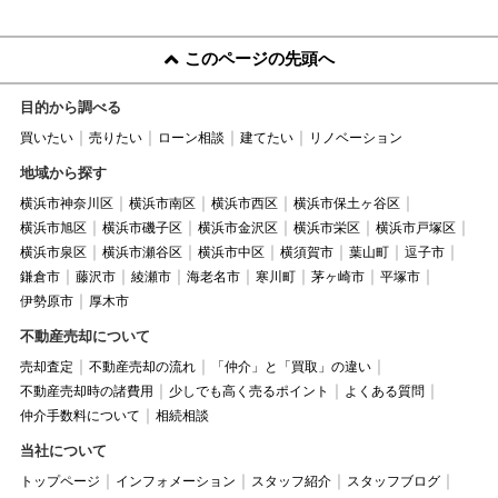
このページの先頭へ
目的から調べる
買いたい
売りたい
ローン相談
建てたい
リノベーション
地域から探す
横浜市神奈川区
横浜市南区
横浜市西区
横浜市保土ヶ谷区
横浜市旭区
横浜市磯子区
横浜市金沢区
横浜市栄区
横浜市戸塚区
横浜市泉区
横浜市瀬谷区
横浜市中区
横須賀市
葉山町
逗子市
鎌倉市
藤沢市
綾瀬市
海老名市
寒川町
茅ヶ崎市
平塚市
伊勢原市
厚木市
不動産売却について
売却査定
不動産売却の流れ
「仲介」と「買取」の違い
不動産売却時の諸費用
少しでも高く売るポイント
よくある質問
仲介手数料について
相続相談
当社について
トップページ
インフォメーション
スタッフ紹介
スタッフブログ