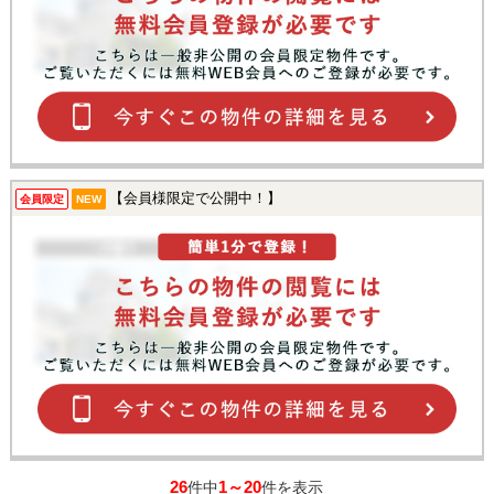
【会員様限定で公開中！】
会員限定
NEW
26
1～20
件中
件を表示