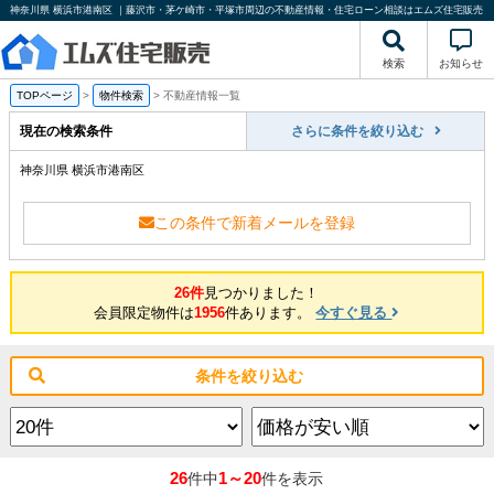
神奈川県 横浜市港南区 ｜藤沢市・茅ケ崎市・平塚市周辺の不動産情報・住宅ローン相談はエムズ住宅販売
検索
お知らせ
TOPページ
>
物件検索
>
不動産情報一覧
現在の検索条件
さらに条件を絞り込む
神奈川県 横浜市港南区
この条件で新着メールを登録
26件
見つかりました！
会員限定物件は
1956
件あります。
今すぐ見る
条件を絞り込む
26
1～20
件中
件を表示