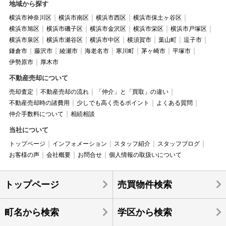
地域から探す
横浜市神奈川区
横浜市南区
横浜市西区
横浜市保土ヶ谷区
横浜市旭区
横浜市磯子区
横浜市金沢区
横浜市栄区
横浜市戸塚区
横浜市泉区
横浜市瀬谷区
横浜市中区
横須賀市
葉山町
逗子市
鎌倉市
藤沢市
綾瀬市
海老名市
寒川町
茅ヶ崎市
平塚市
伊勢原市
厚木市
不動産売却について
売却査定
不動産売却の流れ
「仲介」と「買取」の違い
不動産売却時の諸費用
少しでも高く売るポイント
よくある質問
仲介手数料について
相続相談
当社について
トップページ
インフォメーション
スタッフ紹介
スタッフブログ
お客様の声
会社概要
お問合せ
個人情報の取扱いについて
トップページ
売買物件検索
町名から検索
学区から検索