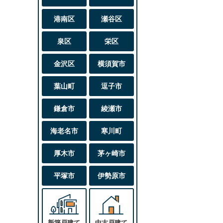
港南区
瀬谷区
泉区
栄区
金沢区
横須賀市
葉山町
逗子市
鎌倉市
綾瀬市
海老名市
寒川町
厚木市
茅ヶ崎市
平塚市
伊勢原市
新築戸建て
中古戸建て