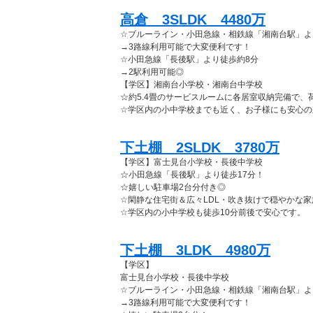
高倉 3SLDK 4480万
☆ブルーライン・小田急線・相鉄線「湘南台駅」よ
→3路線利用可能で大変便利です！
☆小田急線「長後駅」より徒歩約8分
→2駅利用可能◎
【学区】湘南台小学校・湘南台中学校
☆約5.4畳のサービスルームに各居室収納完備で、
☆学区内の小中学校までも近く、お子様にも安心の
下土棚 2SLDK 3780万
【学区】富士見台小学校・長後中学校
☆小田急線「長後駅」より徒歩17分！
☆嬉しい駐車場2台分付き◎
☆閑静な住宅街＆広々LDL・吹き抜けで穏やかな家
☆学区内の小中学校も徒歩10分前後で安心です。
下土棚 3LDK 4980万
【学区】
富士見台小学校・長後中学校
☆ブルーライン・小田急線・相鉄線「湘南台駅」よ
→3路線利用可能で大変便利です！