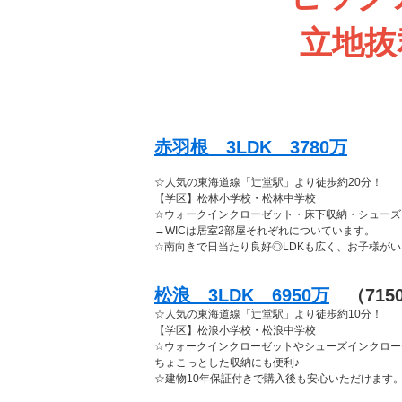
立地抜
赤羽根 3LDK 3780万
☆人気の東海道線「辻堂駅」より徒歩約20分！
【学区】松林小学校・松林中学校
☆ウォークインクローゼット・床下収納・シューズ
→WICは居室2部屋それぞれについています。
☆南向きで日当たり良好◎LDKも広く、お子様が
松浪 3LDK 6950万
（715
☆人気の東海道線「辻堂駅」より徒歩約10分！
【学区】松浪小学校・松浪中学校
☆ウォークインクローゼットやシューズインクロー
ちょこっとした収納にも便利♪
☆建物10年保証付きで購入後も安心いただけます