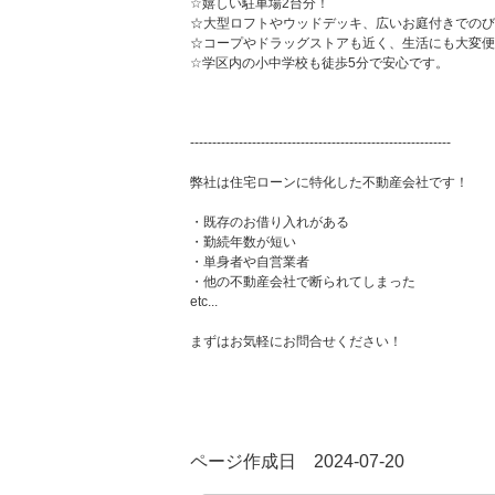
☆嬉しい駐車場2台分！
☆大型ロフトやウッドデッキ、広いお庭付きでのび
☆コープやドラッグストアも近く、生活にも大変便
☆学区内の小中学校も徒歩5分で安心です。
-----------------------------------------------------------
弊社は住宅ローンに特化した不動産会社です！
・既存のお借り入れがある
・勤続年数が短い
・単身者や自営業者
・他の不動産会社で断られてしまった
etc...
まずはお気軽にお問合せください！
ページ作成日 2024-07-20