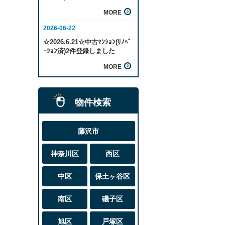
物件検索
藤沢市
神奈川区
西区
中区
保土ヶ谷区
南区
磯子区
旭区
戸塚区