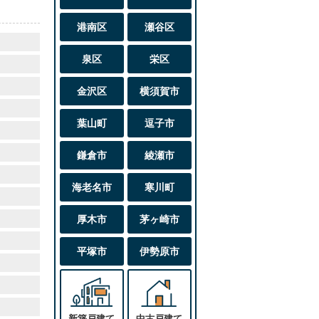
港南区
瀬谷区
泉区
栄区
金沢区
横須賀市
葉山町
逗子市
鎌倉市
綾瀬市
海老名市
寒川町
厚木市
茅ヶ崎市
平塚市
伊勢原市
新築戸建て
中古戸建て