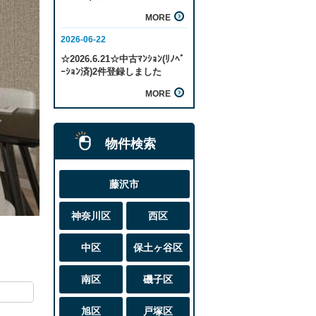
物件検索
藤沢市
神奈川区
西区
中区
保土ヶ谷区
南区
磯子区
旭区
戸塚区