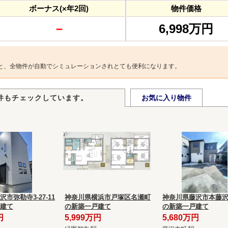
ボーナス(×年2回)
物件価格
－
6,998万円
と、全物件が自動でシミュレーションされとても便利になります。
件もチェックしています。
お気に入り物件
市弥勒寺3-27-11
神奈川県横浜市戸塚区名瀬町
神奈川県藤沢市本藤沢2-
建て
の新築一戸建て
の新築一戸建て
円
5,999万円
5,680万円