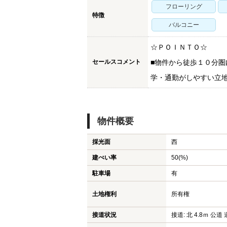
フローリング
特徴
バルコニー
☆ＰＯＩＮＴＯ☆
セールスコメント
■物件から徒歩１０分圏
学・通勤がしやすい立地
物件概要
採光面
西
建ぺい率
50(%)
駐車場
有
土地権利
所有権
接道状況
接道: 北 4.8ｍ 公道 