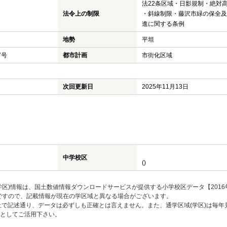
法22条区域・日影規制・絶対
法令上の制限
・斜線制限・藤沢市緑の保全及
進に関する条例
地勢
平坦
7号
都市計画
市街化区域
次回更新日
2025年11月13日
中学校区
()
区)情報は、国土数値情報ダウンロードサービスが提供する小学校区データ【2016
のですので、記載情報が現在の学区域と異なる場合がございます。
上で記述通り、データは必ずしも正確とは言えません。また、通学区域(学区)は毎年
としてご活用下さい。