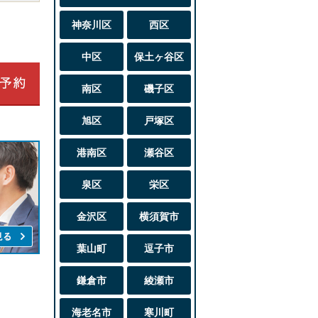
神奈川区
西区
中区
保土ヶ谷区
南区
磯子区
旭区
戸塚区
港南区
瀬谷区
泉区
栄区
金沢区
横須賀市
葉山町
逗子市
鎌倉市
綾瀬市
海老名市
寒川町