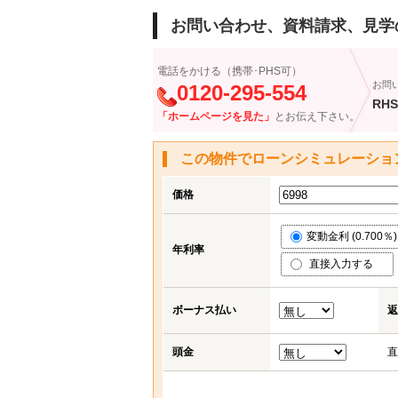
お問い合わせ、資料請求、見学
電話をかける（携帯･PHS可）
お問
0120-295-554
RHS
「ホームページを見た」
とお伝え下さい。
この物件でローンシミュレーショ
価格
変動金利 (0.700％)
年利率
直接入力する
ボーナス払い
返
頭金
直