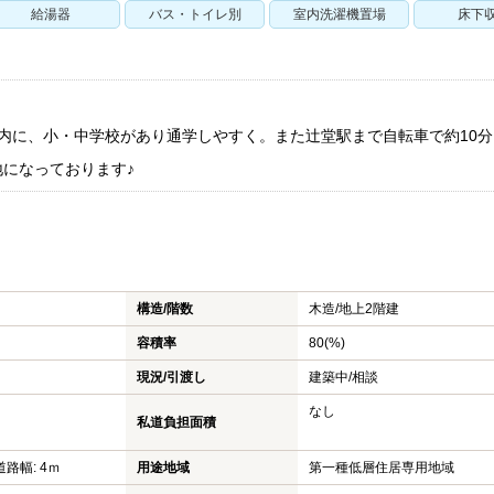
給湯器
バス・トイレ別
室内洗濯機置場
床下
内に、小・中学校があり通学しやすく。また辻堂駅まで自転車で約10分
になっております♪
構造/階数
木造/
地上2階建
容積率
80(%)
現況/引渡し
建築中/相談
なし
私道負担面積
道路幅: 4ｍ
用途地域
第一種低層住居専用地域