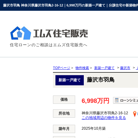
藤沢市羽鳥 神奈川県藤沢市羽鳥2-16-12｜6,998万円の新築一戸建て｜分譲住宅や新築
住宅ローンのご相談はエムズ住宅販売へ
>
>
TOPページ
>
物件検索
>
新築一戸建て
藤沢市
藤沢市羽鳥
新築一戸建て
価格
6,998万円
神奈川県藤沢市羽鳥2-16-12
所在地
この地域周辺の物件を見る
2025年10月築
築年月