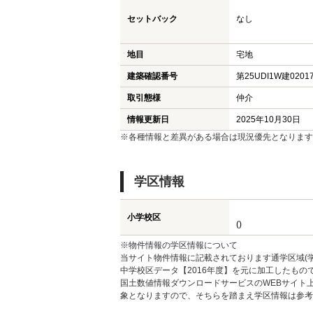
セットバック
なし
地目
宅地
建築確認番号
第25UDI1W建0201
取引態様
仲介
情報更新日
2025年10月30日
※各種情報と差異がある場合は現況優先となります
学区情報
小学校区
()
※物件情報の学区情報について
当サイト物件情報に記載されております通学区域(学
中学校区データ【2016年度】を元に加工したも
国土数値情報ダウンロードサービスのWEBサイト
象となりますので、そちらを踏まえ学区情報は参考