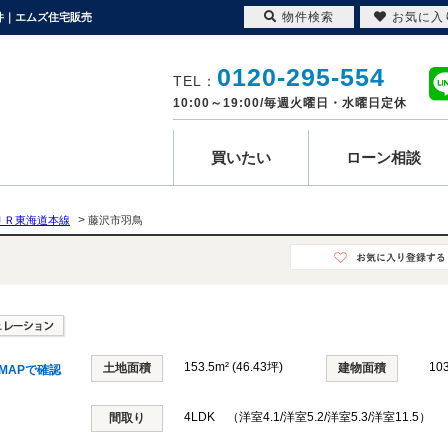
物件検索
お気に入
物件｜エムズ住宅販売
0120-295-554
TEL：
10:00～19:00/毎週火曜日・水曜日定休
買いたい
ローン相談
>
ＪＲ東海道本線
藤沢市羽鳥
153.5m² (46.43坪)
10
土地面積
建物面積
MAPで確認
4LDK （洋室4.1/洋室5.2/洋室5.3/洋室11.5）
間取り