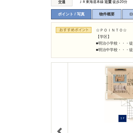
ＪＲ東海道本線
辻堂
徒歩20分
交通
ポイント / 写真
物件概要
ロ
☆ＰＯＩＮＴＯ☆
【学区】
■明治小学校・・・徒
■明治中学校・・・徒