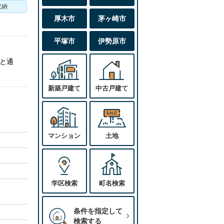
収納
厚木市
茅ヶ崎市
平塚市
伊勢原市
と通
新築戸建て
中古戸建て
マンション
土地
学区検索
町名検索
条件を指定して
検索する