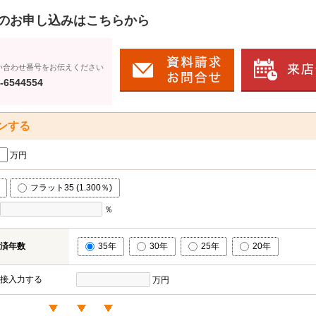
のお申し込みはこちらから
い合わせ番号をお伝えください
-6544554
ンする
万円
フラット35 (1.300％)
％
済年数
35年
30年
25年
20年
接入力する
万円