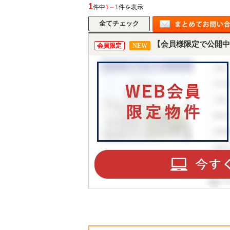
1
件中
1～1
件を表示
【会員様限定で公開中
会員限定
NEW