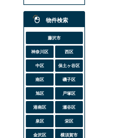
物件検索
藤沢市
神奈川区
西区
中区
保土ヶ谷区
南区
磯子区
旭区
戸塚区
港南区
瀬谷区
泉区
栄区
金沢区
横須賀市