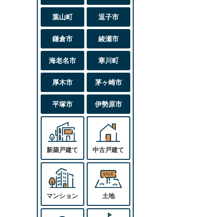
葉山町
逗子市
鎌倉市
綾瀬市
海老名市
寒川町
厚木市
茅ヶ崎市
平塚市
伊勢原市
新築戸建て
中古戸建て
マンション
土地