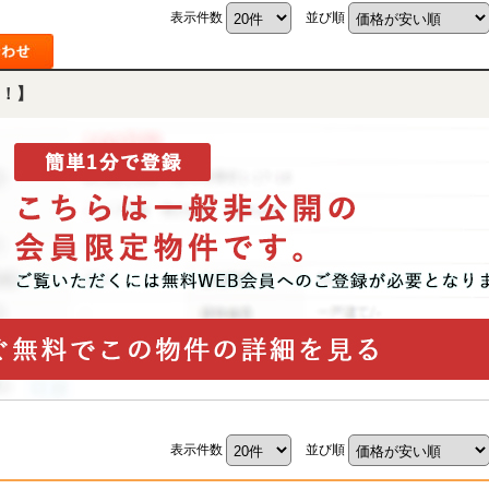
表示件数
並び順
！】
表示件数
並び順