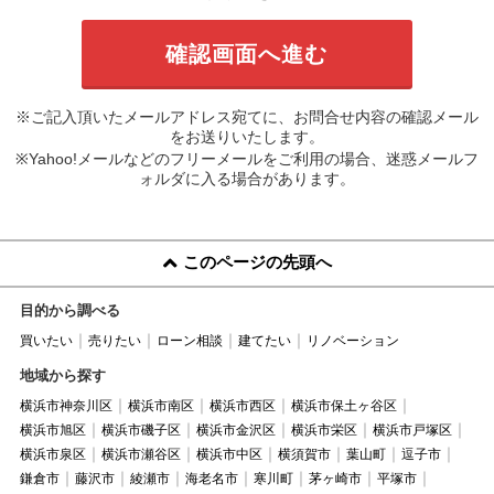
※ご記入頂いたメールアドレス宛てに、お問合せ内容の確認メール
をお送りいたします。
※Yahoo!メールなどのフリーメールをご利用の場合、迷惑メールフ
ォルダに入る場合があります。
このページの先頭へ
目的から調べる
買いたい
売りたい
ローン相談
建てたい
リノベーション
地域から探す
横浜市神奈川区
横浜市南区
横浜市西区
横浜市保土ヶ谷区
横浜市旭区
横浜市磯子区
横浜市金沢区
横浜市栄区
横浜市戸塚区
横浜市泉区
横浜市瀬谷区
横浜市中区
横須賀市
葉山町
逗子市
鎌倉市
藤沢市
綾瀬市
海老名市
寒川町
茅ヶ崎市
平塚市