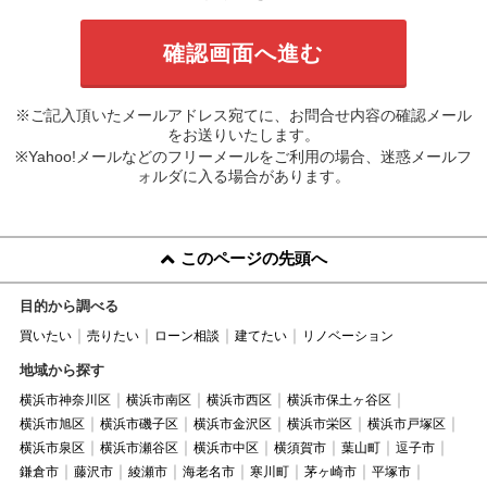
※ご記入頂いたメールアドレス宛てに、お問合せ内容の確認メール
をお送りいたします。
※Yahoo!メールなどのフリーメールをご利用の場合、迷惑メールフ
ォルダに入る場合があります。
このページの先頭へ
目的から調べる
買いたい
売りたい
ローン相談
建てたい
リノベーション
地域から探す
横浜市神奈川区
横浜市南区
横浜市西区
横浜市保土ヶ谷区
横浜市旭区
横浜市磯子区
横浜市金沢区
横浜市栄区
横浜市戸塚区
横浜市泉区
横浜市瀬谷区
横浜市中区
横須賀市
葉山町
逗子市
鎌倉市
藤沢市
綾瀬市
海老名市
寒川町
茅ヶ崎市
平塚市