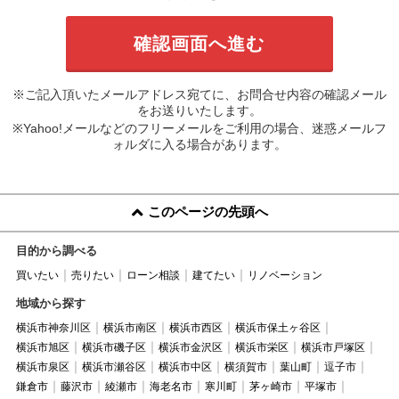
※ご記入頂いたメールアドレス宛てに、お問合せ内容の確認メール
をお送りいたします。
※Yahoo!メールなどのフリーメールをご利用の場合、迷惑メールフ
ォルダに入る場合があります。
このページの先頭へ
目的から調べる
買いたい
売りたい
ローン相談
建てたい
リノベーション
地域から探す
横浜市神奈川区
横浜市南区
横浜市西区
横浜市保土ヶ谷区
横浜市旭区
横浜市磯子区
横浜市金沢区
横浜市栄区
横浜市戸塚区
横浜市泉区
横浜市瀬谷区
横浜市中区
横須賀市
葉山町
逗子市
鎌倉市
藤沢市
綾瀬市
海老名市
寒川町
茅ヶ崎市
平塚市