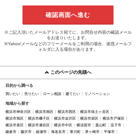
※ご記入頂いたメールアドレス宛てに、お問合せ内容の確認メール
をお送りいたします。
※Yahoo!メールなどのフリーメールをご利用の場合、迷惑メールフ
ォルダに入る場合があります。
このページの先頭へ
目的から調べる
買いたい
売りたい
ローン相談
建てたい
リノベーション
地域から探す
横浜市神奈川区
横浜市南区
横浜市西区
横浜市保土ヶ谷区
横浜市旭区
横浜市磯子区
横浜市金沢区
横浜市栄区
横浜市戸塚区
横浜市泉区
横浜市瀬谷区
横浜市中区
横須賀市
葉山町
逗子市
鎌倉市
藤沢市
綾瀬市
海老名市
寒川町
茅ヶ崎市
平塚市