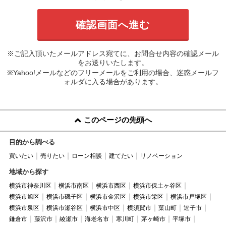
※ご記入頂いたメールアドレス宛てに、お問合せ内容の確認メール
をお送りいたします。
※Yahoo!メールなどのフリーメールをご利用の場合、迷惑メールフ
ォルダに入る場合があります。
このページの先頭へ
目的から調べる
買いたい
売りたい
ローン相談
建てたい
リノベーション
地域から探す
横浜市神奈川区
横浜市南区
横浜市西区
横浜市保土ヶ谷区
横浜市旭区
横浜市磯子区
横浜市金沢区
横浜市栄区
横浜市戸塚区
横浜市泉区
横浜市瀬谷区
横浜市中区
横須賀市
葉山町
逗子市
鎌倉市
藤沢市
綾瀬市
海老名市
寒川町
茅ヶ崎市
平塚市