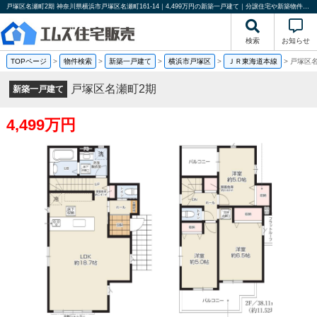
戸塚区名瀬町2期 神奈川県横浜市戸塚区名瀬町161-14｜4,499万円の新築一戸建て｜分譲住宅や新築物件｜エムズ住宅販売
検索
お知らせ
TOPページ
>
物件検索
>
新築一戸建て
>
横浜市戸塚区
>
ＪＲ東海道本線
>
戸塚区名
戸塚区名瀬町2期
新築一戸建て
4,499万円