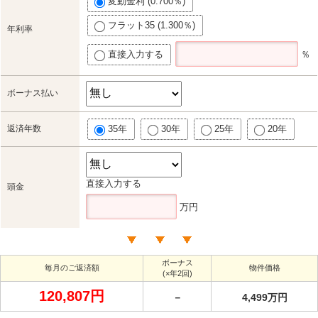
変動金利 (0.700％)
フラット35 (1.300％)
年利率
直接入力する
％
ボーナス払い
返済年数
35年
30年
25年
20年
直接入力する
頭金
万円
ボーナス
毎月のご返済額
物件価格
(×年2回)
120,807円
－
4,499万円