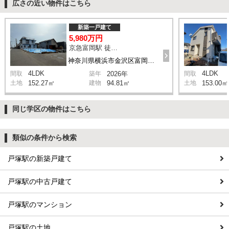
広さの近い物件はこちら
新築一戸建て
5,980万円
京急富岡駅 徒歩16分
神奈川県横浜市金沢区富岡西4丁目
4LDK
4LDK
間取
築年
2026年
間取
土地
152.27㎡
建物
94.81㎡
土地
153.00㎡
同じ学区の物件はこちら
類似の条件から検索
戸塚駅の新築戸建て
戸塚駅の中古戸建て
戸塚駅のマンション
戸塚駅の土地