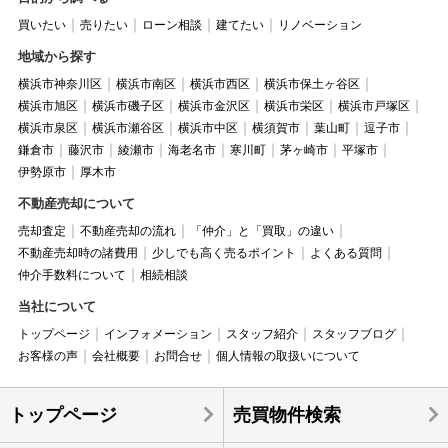
買いたい
売りたい
ローン相談
建てたい
リノベーション
地域から探す
横浜市神奈川区
横浜市南区
横浜市西区
横浜市保土ヶ谷区
横浜市旭区
横浜市磯子区
横浜市金沢区
横浜市栄区
横浜市戸塚区
横浜市泉区
横浜市瀬谷区
横浜市中区
横須賀市
葉山町
逗子市
鎌倉市
藤沢市
綾瀬市
海老名市
寒川町
茅ヶ崎市
平塚市
伊勢原市
厚木市
不動産売却について
売却査定
不動産売却の流れ
「仲介」と「買取」の違い
不動産売却時の諸費用
少しでも高く売るポイント
よくある質問
仲介手数料について
相続相談
当社について
トップページ
インフォメーション
スタッフ紹介
スタッフブログ
お客様の声
会社概要
お問合せ
個人情報の取扱いについて
トップページ
売買物件検索