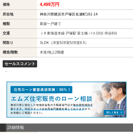
4,499万円
価格
所在地
神奈川県横浜市戸塚区名瀬町161-14
種類
新築一戸建て
交通
ＪＲ東海道本線 戸塚駅 富士橋 バス10分 停歩8分
間取り
3LDK（洋室5/洋室5/洋室6.5）
構造/階数
木造/地上2階建
セールスコメント
-
詳細情報