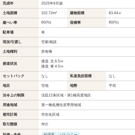
完成年
2025年9月築
土地面積
102.72m²
建物面積
83.44㎡
60(%)
80(%)
建ぺい率
容積率
駐車場
有
現況/引渡し
空家/相談
土地権利
所有権
接道: 北 6.5ｍ
接道状況
接道: 東 4.5ｍ
セットバック
なし
私道負担面積
なし
地目
宅地
地勢
平坦
法令上の制限
法廷22条区域・第1種高度地区
用途地域
第一種低層住居専用地域
都市計画
市街化区域
取引態様
仲介
設備・条件
給湯器
バルコニー