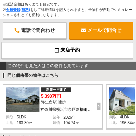
※返済金額はあくまでも目安です。
※
会員登録(無料)
をして詳細情報を記入されますと、全物件が自動でシミュレー
ションされとても便利になります。
電話で問合わせ
メールで問合せ
来店予約
この物件を見た人はこの物件も見ています
同じ価格帯の物件はこちら
新築一戸建て
5,390万円
弥生台駅 徒歩14分
神奈川県横浜市泉区新橋町2130-8
5LDK
4LDK
間取
築年
2026年
間取
土地
163.30㎡
建物
104.74㎡
土地
196.84㎡