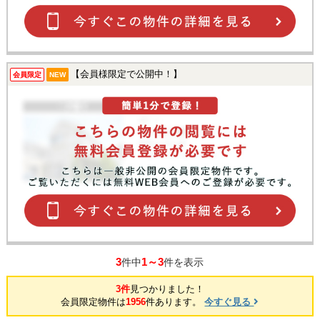
【会員様限定で公開中！】
会員限定
NEW
3
1～3
件中
件を表示
3件
見つかりました！
会員限定物件は
1956
件あります。
今すぐ見る