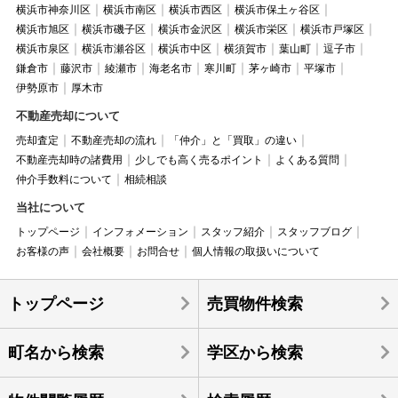
横浜市神奈川区
横浜市南区
横浜市西区
横浜市保土ヶ谷区
横浜市旭区
横浜市磯子区
横浜市金沢区
横浜市栄区
横浜市戸塚区
横浜市泉区
横浜市瀬谷区
横浜市中区
横須賀市
葉山町
逗子市
鎌倉市
藤沢市
綾瀬市
海老名市
寒川町
茅ヶ崎市
平塚市
伊勢原市
厚木市
不動産売却について
売却査定
不動産売却の流れ
「仲介」と「買取」の違い
不動産売却時の諸費用
少しでも高く売るポイント
よくある質問
仲介手数料について
相続相談
当社について
トップページ
インフォメーション
スタッフ紹介
スタッフブログ
お客様の声
会社概要
お問合せ
個人情報の取扱いについて
トップページ
売買物件検索
町名から検索
学区から検索