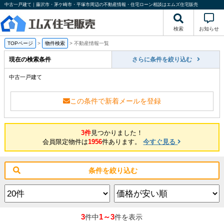
中古一戸建て｜藤沢市・茅ケ崎市・平塚市周辺の不動産情報・住宅ローン相談はエムズ住宅販売
検索
お知らせ
TOPページ
>
物件検索
>
不動産情報一覧
現在の検索条件
さらに条件を絞り込む
中古一戸建て
この条件で新着メールを登録
3件
見つかりました！
会員限定物件は
1956
件あります。
今すぐ見る
条件を絞り込む
3
1～3
件中
件を表示