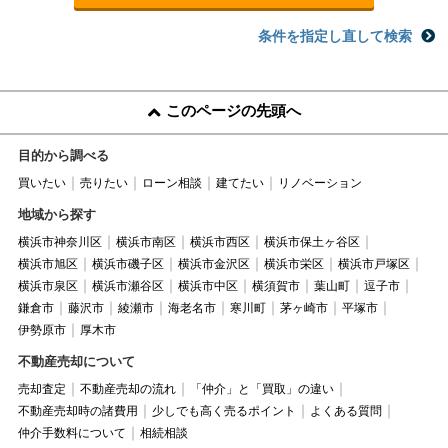
条件を指定し直して検索
このページの先頭へ
目的から調べる
買いたい
売りたい
ローン相談
建てたい
リノベーション
地域から探す
横浜市神奈川区
横浜市南区
横浜市西区
横浜市保土ヶ谷区
横浜市旭区
横浜市磯子区
横浜市金沢区
横浜市栄区
横浜市戸塚区
横浜市泉区
横浜市瀬谷区
横浜市中区
横須賀市
葉山町
逗子市
鎌倉市
藤沢市
綾瀬市
海老名市
寒川町
茅ヶ崎市
平塚市
伊勢原市
厚木市
不動産売却について
売却査定
不動産売却の流れ
「仲介」と「買取」の違い
不動産売却時の諸費用
少しでも高く売るポイント
よくある質問
仲介手数料について
相続相談