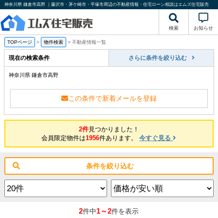
神奈川県 鎌倉市高野 ｜藤沢市・茅ケ崎市・平塚市周辺の不動産情報・住宅ローン相談はエムズ住宅販売
検索
お知らせ
TOPページ
>
物件検索
>
不動産情報一覧
現在の検索条件
さらに条件を絞り込む
神奈川県 鎌倉市高野
この条件で新着メールを登録
2件
見つかりました！
会員限定物件は
1956
件あります。
今すぐ見る
条件を絞り込む
2
1～2
件中
件を表示