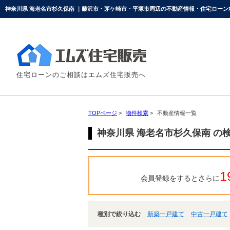
神奈川県 海老名市杉久保南 ｜藤沢市・茅ケ崎市・平塚市周辺の不動産情報・住宅ロー
住宅ローンのご相談はエムズ住宅販売へ
TOPページ
>
物件検索
>
不動産情報一覧
神奈川県 海老名市杉久保南 の
1
会員登録をするとさらに
種別で絞り込む
新築一戸建て
中古一戸建て