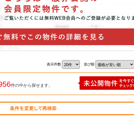
表示件数
並び順
956
件の中から探せます。