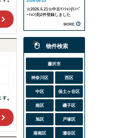
物件検索
藤沢市
神奈川区
西区
中区
保土ヶ谷区
南区
磯子区
旭区
戸塚区
港南区
瀬谷区