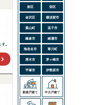
泉区
栄区
金沢区
横須賀市
葉山町
逗子市
鎌倉市
綾瀬市
海老名市
寒川町
厚木市
茅ヶ崎市
平塚市
伊勢原市
新築戸建て
中古戸建て