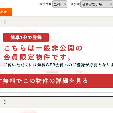
表示件数
並び順
！】
！】