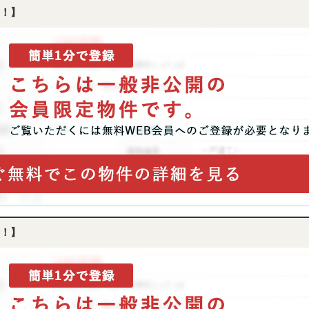
！】
！】