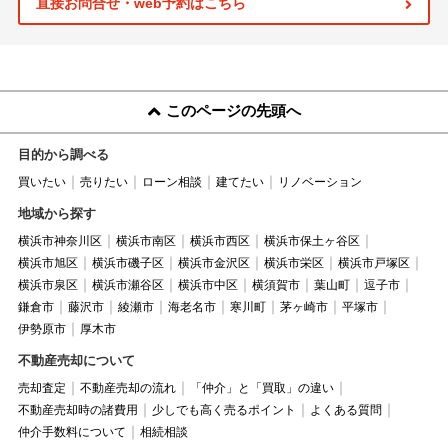
直接お問合せ・web予約はこちら
このページの先頭へ
目的から調べる
買いたい
売りたい
ローン相談
建てたい
リノベーション
地域から探す
横浜市神奈川区
横浜市南区
横浜市西区
横浜市保土ヶ谷区
横浜市旭区
横浜市磯子区
横浜市金沢区
横浜市栄区
横浜市戸塚区
横浜市泉区
横浜市瀬谷区
横浜市中区
横須賀市
葉山町
逗子市
鎌倉市
藤沢市
綾瀬市
海老名市
寒川町
茅ヶ崎市
平塚市
伊勢原市
厚木市
不動産売却について
売却査定
不動産売却の流れ
「仲介」と「買取」の違い
不動産売却時の諸費用
少しでも高く売るポイント
よくある質問
仲介手数料について
相続相談