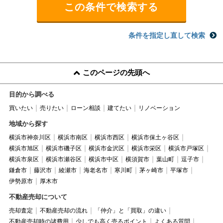
条件を指定し直して検索
このページの先頭へ
目的から調べる
買いたい
売りたい
ローン相談
建てたい
リノベーション
地域から探す
横浜市神奈川区
横浜市南区
横浜市西区
横浜市保土ヶ谷区
横浜市旭区
横浜市磯子区
横浜市金沢区
横浜市栄区
横浜市戸塚区
横浜市泉区
横浜市瀬谷区
横浜市中区
横須賀市
葉山町
逗子市
鎌倉市
藤沢市
綾瀬市
海老名市
寒川町
茅ヶ崎市
平塚市
伊勢原市
厚木市
不動産売却について
売却査定
不動産売却の流れ
「仲介」と「買取」の違い
不動産売却時の諸費用
少しでも高く売るポイント
よくある質問