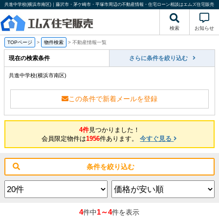
共進中学校(横浜市南区)｜藤沢市・茅ケ崎市・平塚市周辺の不動産情報・住宅ローン相談はエムズ住宅販売
検索
お知らせ
TOPページ
>
物件検索
>
不動産情報一覧
現在の検索条件
さらに条件を絞り込む
共進中学校(横浜市南区)
この条件で新着メールを登録
4件
見つかりました！
会員限定物件は
1956
件あります。
今すぐ見る
条件を絞り込む
4
1～4
件中
件を表示