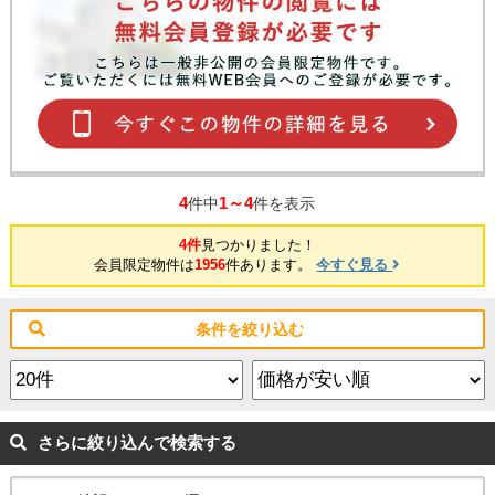
4
1～4
件中
件を表示
4件
見つかりました！
会員限定物件は
1956
件あります。
今すぐ見る
条件を絞り込む
さらに絞り込んで検索する