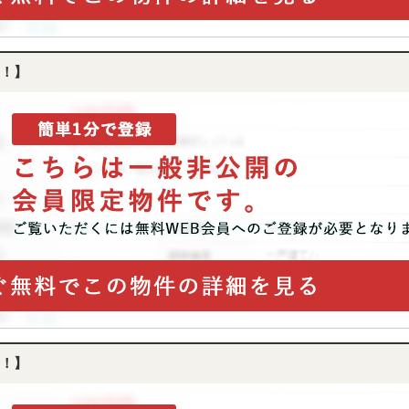
！】
！】