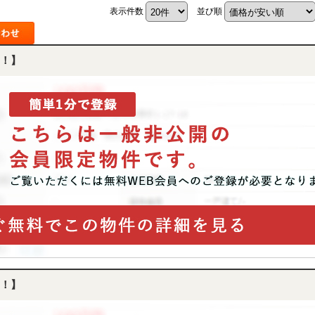
表示件数
並び順
！】
！】