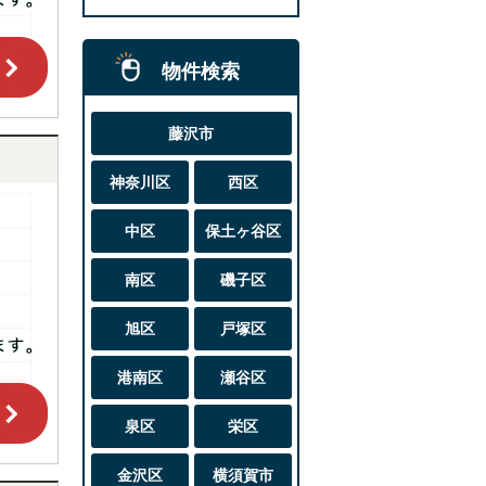
物件検索
藤沢市
神奈川区
西区
中区
保土ヶ谷区
南区
磯子区
旭区
戸塚区
港南区
瀬谷区
泉区
栄区
金沢区
横須賀市