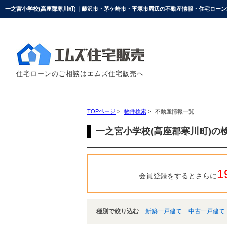
一之宮小学校(高座郡寒川町)｜藤沢市・茅ケ崎市・平塚市周辺の不動産情報・住宅ロー
住宅ローンのご相談はエムズ住宅販売へ
TOPページ
>
物件検索
>
不動産情報一覧
一之宮小学校(高座郡寒川町)の
1
会員登録をするとさらに
種別で絞り込む
新築一戸建て
中古一戸建て