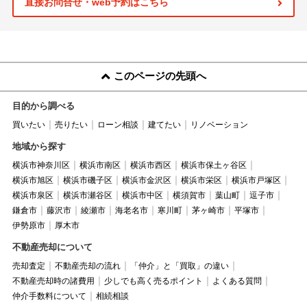
直接お問合せ・web予約はこちら
このページの先頭へ
目的から調べる
買いたい
売りたい
ローン相談
建てたい
リノベーション
地域から探す
横浜市神奈川区
横浜市南区
横浜市西区
横浜市保土ヶ谷区
横浜市旭区
横浜市磯子区
横浜市金沢区
横浜市栄区
横浜市戸塚区
横浜市泉区
横浜市瀬谷区
横浜市中区
横須賀市
葉山町
逗子市
鎌倉市
藤沢市
綾瀬市
海老名市
寒川町
茅ヶ崎市
平塚市
伊勢原市
厚木市
不動産売却について
売却査定
不動産売却の流れ
「仲介」と「買取」の違い
不動産売却時の諸費用
少しでも高く売るポイント
よくある質問
仲介手数料について
相続相談