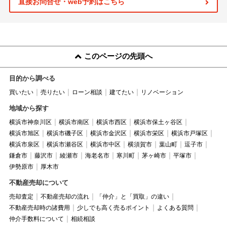
直接お問合せ・web予約はこちら
このページの先頭へ
目的から調べる
買いたい
売りたい
ローン相談
建てたい
リノベーション
地域から探す
横浜市神奈川区
横浜市南区
横浜市西区
横浜市保土ヶ谷区
横浜市旭区
横浜市磯子区
横浜市金沢区
横浜市栄区
横浜市戸塚区
横浜市泉区
横浜市瀬谷区
横浜市中区
横須賀市
葉山町
逗子市
鎌倉市
藤沢市
綾瀬市
海老名市
寒川町
茅ヶ崎市
平塚市
伊勢原市
厚木市
不動産売却について
売却査定
不動産売却の流れ
「仲介」と「買取」の違い
不動産売却時の諸費用
少しでも高く売るポイント
よくある質問
仲介手数料について
相続相談