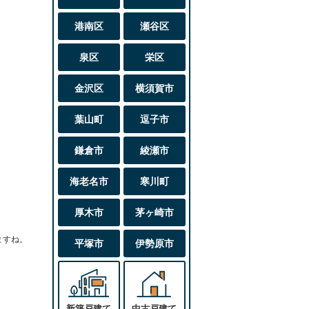
港南区
瀬谷区
泉区
栄区
金沢区
横須賀市
葉山町
逗子市
鎌倉市
綾瀬市
海老名市
寒川町
厚木市
茅ヶ崎市
ますね。
平塚市
伊勢原市
新築戸建て
中古戸建て