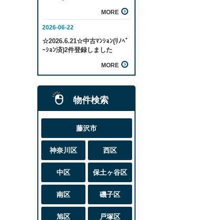
物件検索
藤沢市
神奈川区
西区
中区
保土ヶ谷区
南区
磯子区
旭区
戸塚区