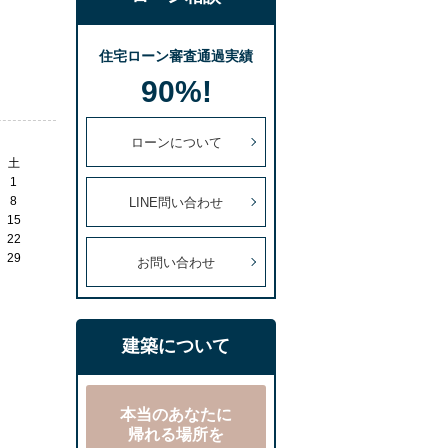
住宅ローン審査通過実績
90%!
ローンについて
土
1
8
LINE問い合わせ
15
22
29
お問い合わせ
建築について
本当のあなたに
帰れる場所を