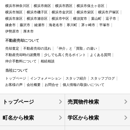
横浜市神奈川区
横浜市南区
横浜市西区
横浜市保土ヶ谷区
横浜市旭区
横浜市磯子区
横浜市金沢区
横浜市栄区
横浜市戸塚区
横浜市泉区
横浜市瀬谷区
横浜市中区
横須賀市
葉山町
逗子市
鎌倉市
藤沢市
綾瀬市
海老名市
寒川町
茅ヶ崎市
平塚市
伊勢原市
厚木市
不動産売却について
売却査定
不動産売却の流れ
「仲介」と「買取」の違い
不動産売却時の諸費用
少しでも高く売るポイント
よくある質問
仲介手数料について
相続相談
当社について
トップページ
インフォメーション
スタッフ紹介
スタッフブログ
お客様の声
会社概要
お問合せ
個人情報の取扱いについて
トップページ
売買物件検索
町名から検索
学区から検索