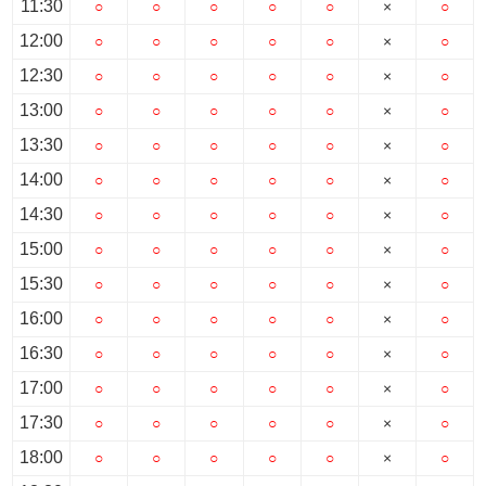
11:30
○
○
○
○
○
×
○
12:00
○
○
○
○
○
×
○
12:30
○
○
○
○
○
×
○
13:00
○
○
○
○
○
×
○
13:30
○
○
○
○
○
×
○
14:00
○
○
○
○
○
×
○
14:30
○
○
○
○
○
×
○
15:00
○
○
○
○
○
×
○
15:30
○
○
○
○
○
×
○
16:00
○
○
○
○
○
×
○
16:30
○
○
○
○
○
×
○
17:00
○
○
○
○
○
×
○
17:30
○
○
○
○
○
×
○
18:00
○
○
○
○
○
×
○