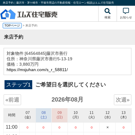
来店予約｜藤沢市・茅ケ崎市・平塚市周辺の不動産情報・住宅ローン相談はエムズ住宅販売
検索
お知らせ
TOPページ
> 来店予約
来店予約
対象物件:
[64564845]藤沢市善行
住所：神奈川県藤沢市善行5-13-19
価格：3,880万円
https://msjuhan.com/s_r_58811/
ステップ1
ご希望日を選択してください
2026年08月
«前週
次週»
07
08
09
10
11
12
13
時間
(金)
(土)
(日)
(月)
(火)
(水)
(木)
11:00
○
○
○
○
○
×
○