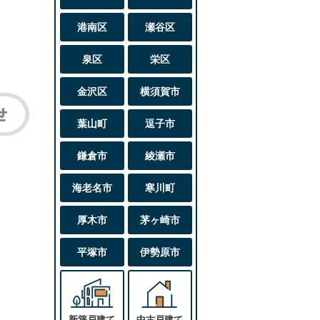
港南区
瀬谷区
泉区
栄区
金沢区
横須賀市
葉山町
逗子市
鎌倉市
綾瀬市
海老名市
寒川町
厚木市
茅ヶ崎市
平塚市
伊勢原市
新築戸建て
中古戸建て