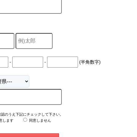
-
-
(半角数字)
確認のうえ下記にチェックして下さい。
意します
同意しません