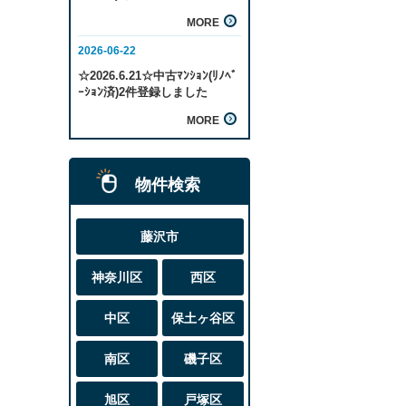
物件検索
藤沢市
神奈川区
西区
中区
保土ヶ谷区
南区
磯子区
旭区
戸塚区