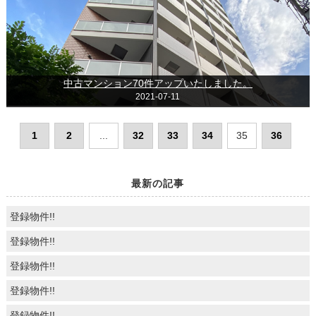
中古マンション70件アップいたしました。
2021-07-11
1
2
...
32
33
34
35
36
最新の記事
登録物件!!
登録物件!!
登録物件!!
登録物件!!
登録物件!!