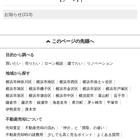
お知らせ(213)
このページの先頭へ
目的から調べる
買いたい
売りたい
ローン相談
建てたい
リノベーション
地域から探す
横浜市神奈川区
横浜市南区
横浜市西区
横浜市保土ヶ谷区
横浜市旭区
横浜市磯子区
横浜市金沢区
横浜市栄区
横浜市戸塚区
横浜市泉区
横浜市瀬谷区
横浜市中区
横須賀市
葉山町
逗子市
鎌倉市
藤沢市
綾瀬市
海老名市
寒川町
茅ヶ崎市
平塚市
伊勢原市
厚木市
不動産売却について
売却査定
不動産売却の流れ
「仲介」と「買取」の違い
不動産売却時の諸費用
少しでも高く売るポイント
よくある質問